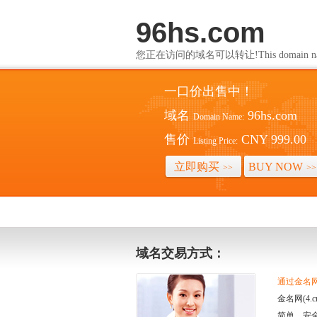
96hs.com
您正在访问的域名可以转让!This domain name i
一口价出售中！
域名
96hs.com
Domain Name:
售价
CNY 999.00
Listing Price:
立即购买
BUY NOW
>>
>>
域名交易方式：
通过金名网(
金名网(4
简单、安