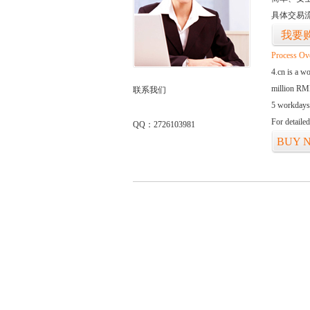
具体交易
我要
Process Ov
4.cn is a w
million RMB
联系我们
5 workdays
For detaile
QQ：2726103981
BUY 