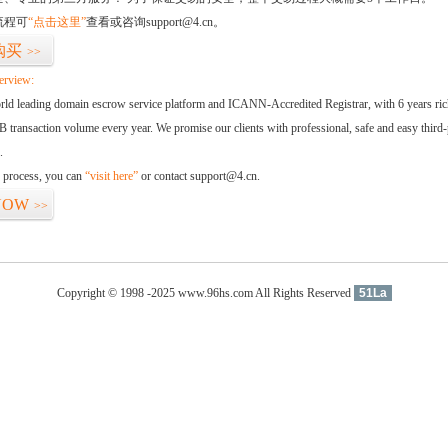
流程可
“点击这里”
查看或咨询support@4.cn。
购买
>>
erview:
orld leading domain escrow service platform and ICANN-Accredited Registrar, with 6 years ri
 transaction volume every year. We promise our clients with professional, safe and easy third-
.
d process, you can
“visit here”
or contact support@4.cn.
NOW
>>
Copyright © 1998 -2025 www.96hs.com All Rights Reserved
51La